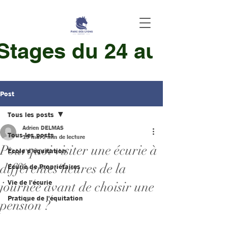
 Stages du 24 au 28 Aoû
Post
Tous les posts
Adrien DELMAS
Tous les posts
19 mai
2 min de lecture
Pourquoi visiter une écurie à
École d’équitation
différentes heures de la
Ecurie de Propriétaires
Vie de l'écurie
journée avant de choisir une
Pratique de l'équitation
pension ?