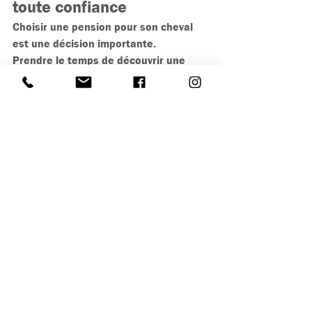
toute confiance
Choisir une pension pour son cheval 
est une décision importante.
Prendre le temps de découvrir une 
écurie à différents moments de la 
journée permet d’avoir une vision plus 
complète de son fonctionnement.
Cela aide souvent les propriétaires à 
faire un choix 
en toute confiance
, en 
étant sûrs que l’organisation 
correspond aux besoins de leur cheval 
et à leurs attentes.
Une écurie ne se choisit pas 
seulement avec les yeux, mais avec le 
temps : en observant les chevaux, les 
cavaliers et la manière dont l’équipe 
travaille.