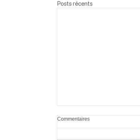
Posts récents
L’équitation est-elle un sport
Commentaires
cher ?
Lorsqu’une famille se