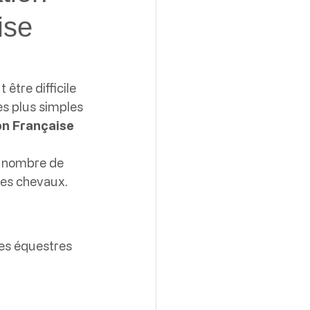
ise
être difficile 
es plus simples 
on Française 
n nombre de 
 des chevaux.
res équestres 