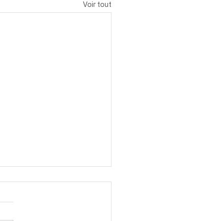
Voir tout
quoi souscrire une
nce FFE ?
ue l’on s’inscrit dans un