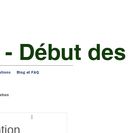
 - Début des 
ations
Blog et FAQ
ation
tion