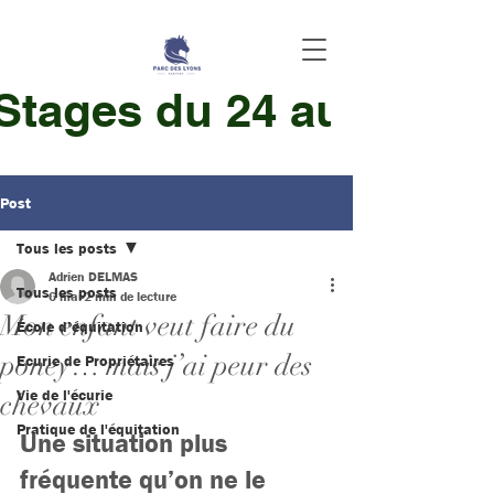
 Stages du 24 au 28 Aoû
Post
Tous les posts
Adrien DELMAS
Tous les posts
6 mai
2 min de lecture
Mon enfant veut faire du
École d’équitation
poney… mais j’ai peur des
Ecurie de Propriétaires
Vie de l'écurie
chevaux
Pratique de l'équitation
Une situation plus 
fréquente qu’on ne le 