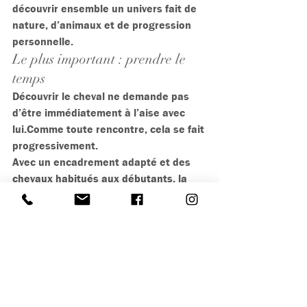
découvrir ensemble un univers fait de 
nature, d’animaux et de progression 
personnelle.
Le plus important : prendre le 
temps
Découvrir le cheval ne demande pas 
d’être immédiatement à l’aise avec 
lui.Comme toute rencontre, cela se fait 
progressivement.
Avec un encadrement adapté et des 
chevaux habitués aux débutants, la 
plupart des appréhensions 
disparaissent rapidement.
Et l’on découvre alors que l’équitation 
est avant tout 
une relation de 
confiance entre l’humain et le cheval
.
École d’équitation