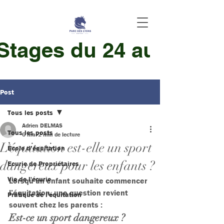
 Stages du 24 au 28 Aoû
Post
Tous les posts
Adrien DELMAS
Tous les posts
6 mai
2 min de lecture
L’équitation est-elle un sport
École d’équitation
dangereux pour les enfants ?
Ecurie de Propriétaires
Vie de l'écurie
Lorsqu’un enfant souhaite commencer 
l’équitation, une question revient 
Pratique de l'équitation
souvent chez les parents :
Est-ce un sport dangereux ?