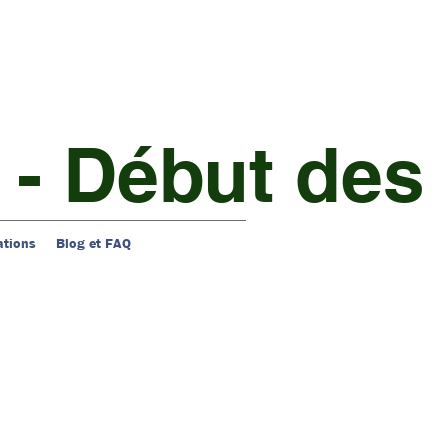
 - Début des 
ations
Blog et FAQ